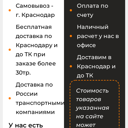
Самовывоз -
Оплата по
г. Краснодар
счету
Бесплатная
Наличный
доставка по
расчет у нас в
Краснодару и
офисе
до ТК при
Доставим в
заказе более
Краснодар и
30тр.
до ТК
Доставка по
Стоимость
России
товаров
транспортными
указанная
компаниями
на сайте
У нас есть
может