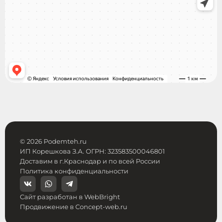
© 2026 Podemteh.ru
ИП Корешкова З.А. ОГРН: 323583500046801
Доставим в г.Краснодар и по всей России
Политика конфиденциальности
Сайт разработан в WebBright
Продвижение в Concept-web.ru