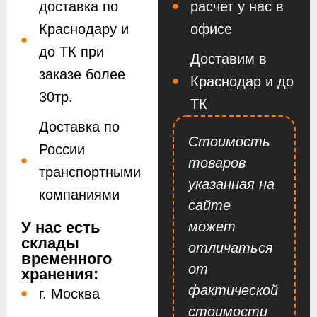
доставка по
расчет у нас в
Краснодару и
офисе
до ТК при
Доставим в
заказе более
Краснодар и до
30тр.
ТК
Доставка по
Стоимость
России
товаров
транспортными
указанная на
компаниями
сайте
У нас есть
может
склады
отличаться
временного
от
хранения:
фактической
г. Москва
стоимости