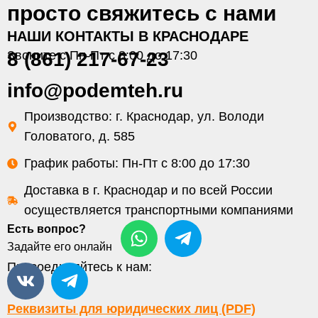
просто свяжитесь с нами
НАШИ КОНТАКТЫ В КРАСНОДАРЕ
Звоните с Пн-Пт с 8:00 до 17:30
8 (861) 217-67-23
info@podemteh.ru
Производство: г. Краснодар, ул. Володи
Головатого, д. 585
График работы: Пн-Пт с 8:00 до 17:30
Доставка в г. Краснодар и по всей России
осуществляется транспортными компаниями
Есть вопрос?
Задайте его онлайн
Присоединяйтесь к нам:
Реквизиты для юридических лиц (PDF)