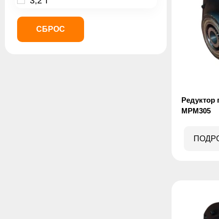
3,2 т
3.2
5
СБРОС
5 т
8
Редуктор 
MPM305
ПОДР