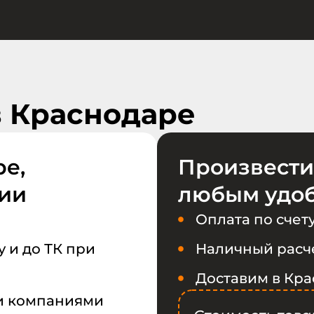
в Краснодаре
е,
Произвести
сии
любым удо
Оплата по счет
 и до ТК при
Наличный расче
Доставим в Кра
и компаниями