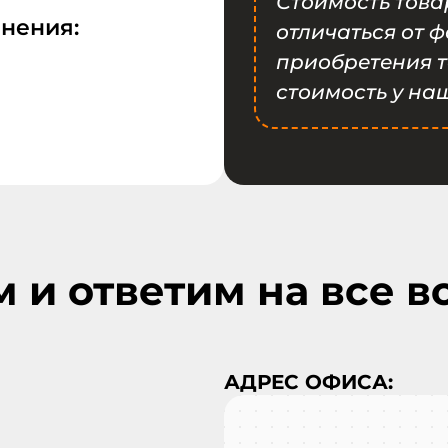
Стоимость това
анения:
отличаться от 
приобретения т
стоимость у на
и ответим на все в
АДРЕС ОФИСА: