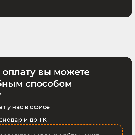
 оплату вы можете
бным способом
у
т у нас в офисе
снодар и до ТК