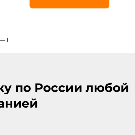
— I
ку по России любой
анией