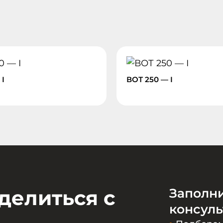
 I
ВОТ 250 — I
делиться с
Заполн
консул