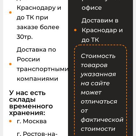
Краснодару и
офисе
до ТК при
Доставим в
заказе более
Краснодар и
30тр.
до ТК
Доставка по
Стоимость
России
товаров
транспортными
указанная
компаниями
на сайте
У нас есть
может
склады
отличаться
временного
от
хранения:
фактической
г. Москва
стоимости
г. Ростов-на-