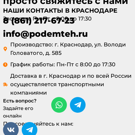
просто свяжитесь с нами
НАШИ КОНТАКТЫ В КРАСНОДАРЕ
Звоните с Пн-Пт с 8:00 до 17:30
8 (861) 217-67-23
info@podemteh.ru
Производство: г. Краснодар, ул. Володи
Головатого, д. 585
График работы: Пн-Пт с 8:00 до 17:30
Доставка в г. Краснодар и по всей России
осуществляется транспортными
компаниями
Есть вопрос?
Задайте его
онлайн
Присоединяйтесь к нам: