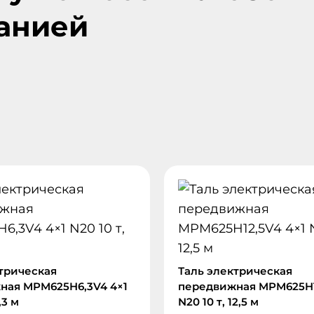
анией
трическая
Таль электрическая
ная MPM625H6,3V4 4×1
передвижная MPM625H1
,3 м
N20 10 т, 12,5 м