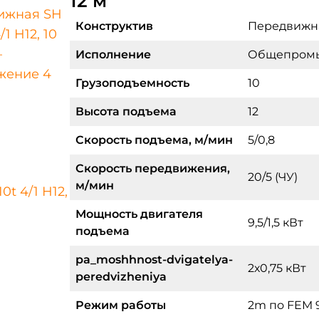
12 м
Конструктив
Передвижна
Исполнение
Общепром
Грузоподъемность
10
Высота подъема
12
Скорость подъема, м/мин
5/0,8
Скорость передвижения,
20/5 (ЧУ)
м/мин
Мощность двигателя
9,5/1,5 кВт
подъема
pa_moshhnost-dvigatelya-
2х0,75 кВт
peredvizheniya
Режим работы
2m по FEM 9