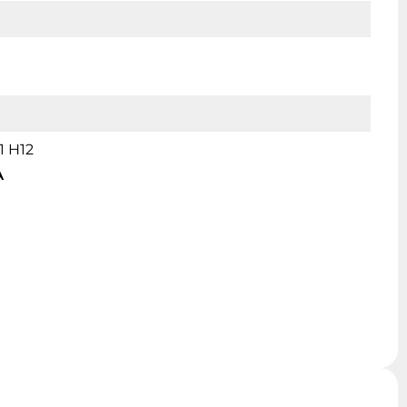
1 H12
А