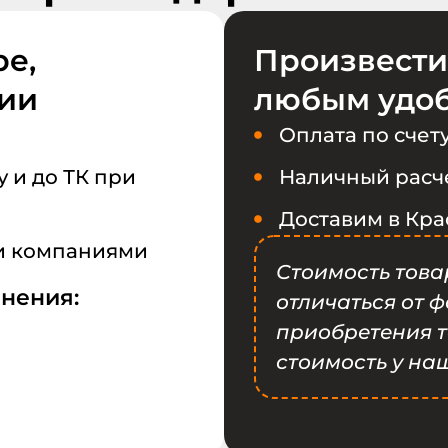
е,
Произвести
сии
любым удо
Оплата по счет
 и до ТК при
Наличный расче
Доставим в Кра
и компаниями
Стоимость това
анения:
отличаться от 
приобретения т
стоимость у на