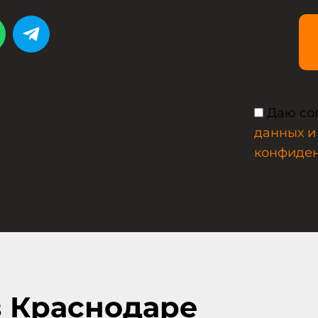
Даю со
данных и
конфиде
в Краснодаре