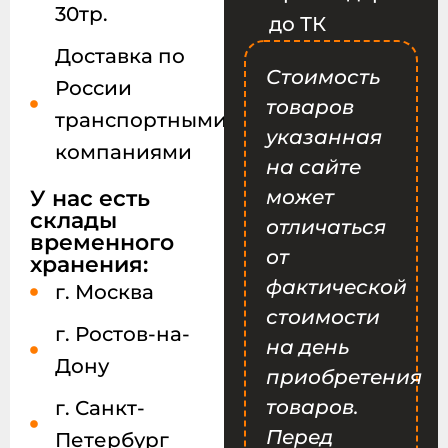
30тр.
до ТК
Доставка по
Стоимость
России
товаров
транспортными
указанная
компаниями
на сайте
У нас есть
может
склады
отличаться
временного
от
хранения:
фактической
г. Москва
стоимости
г. Ростов-на-
на день
Дону
приобретения
товаров.
г. Санкт-
Перед
Петербург