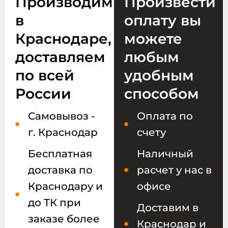
Производим
Произвести
в
оплату вы
Краснодаре,
можете
доставляем
любым
по всей
удобным
России
способом
Самовывоз -
Оплата по
г. Краснодар
счету
Бесплатная
Наличный
доставка по
расчет у нас в
Краснодару и
офисе
до ТК при
Доставим в
заказе более
Краснодар и