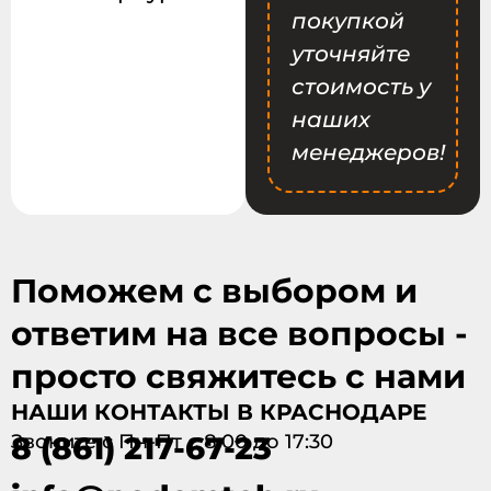
покупкой
уточняйте
стоимость у
наших
менеджеров!
Поможем с выбором и
ответим на все вопросы -
просто свяжитесь с нами
НАШИ КОНТАКТЫ В КРАСНОДАРЕ
Звоните с Пн-Пт с 8:00 до 17:30
8 (861) 217-67-23