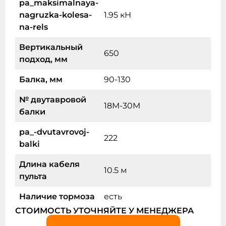
pa_maksimalnaya-
nagruzka-kolesa-
1.95 кН
na-rels
Вертикальный
650
подход, мм
Балка, мм
90-130
№ двутавровой
18М-30М
балки
pa_-dvutavrovoj-
222
balki
Длина кабеля
10.5 м
пульта
Наличие тормоза
есть
СТОИМОСТЬ УТОЧНЯЙТЕ У МЕНЕДЖЕРА