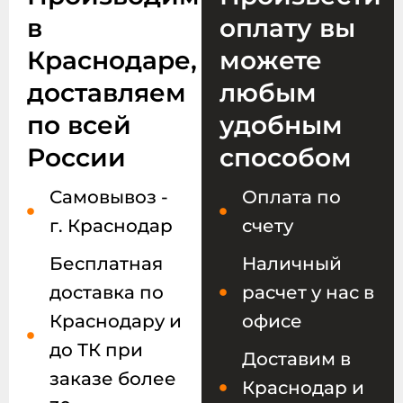
в
оплату вы
Краснодаре,
можете
доставляем
любым
по всей
удобным
России
способом
Самовывоз -
Оплата по
г. Краснодар
счету
Бесплатная
Наличный
доставка по
расчет у нас в
Краснодару и
офисе
до ТК при
Доставим в
заказе более
Краснодар и