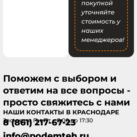
покупкой
уточняйте
стоимость у
наших
менеджеров!
Поможем с выбором и
ответим на все вопросы -
просто свяжитесь с нами
НАШИ КОНТАКТЫ В КРАСНОДАРЕ
Звоните с Пн-Пт с 8:00 до 17:30
8 (861) 217-67-23
info@podemteh.ru