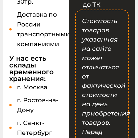
30тр.
до ТК
Доставка по
Стоимость
России
товаров
транспортными
указанная
компаниями
на сайте
У нас есть
может
склады
отличаться
временного
от
хранения:
фактической
г. Москва
стоимости
г. Ростов-на-
на день
Дону
приобретения
товаров.
г. Санкт-
Перед
Петербург