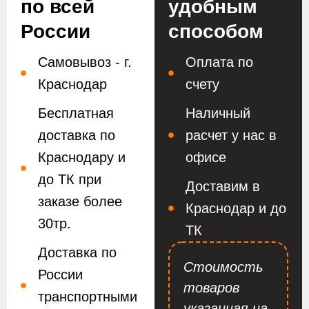
по всей
удобным
России
способом
Самовывоз - г.
Оплата по
Краснодар
счету
Бесплатная
Наличный
доставка по
расчет у нас в
Краснодару и
офисе
до ТК при
Доставим в
заказе более
Краснодар и до
30тр.
ТК
Доставка по
Стоимость
России
товаров
транспортными
указанная на