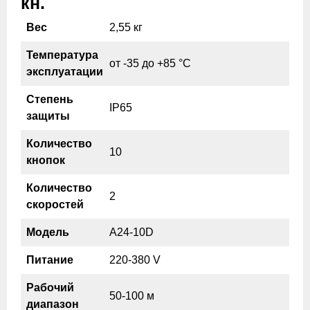
кн.
Вес
2,55 кг
Температура
от -35 до +85 °С
эксплуатации
Степень
IP65
защиты
Количество
10
кнопок
Количество
2
скоростей
Модель
А24-10D
Питание
220-380 V
Рабочий
50-100 м
диапазон