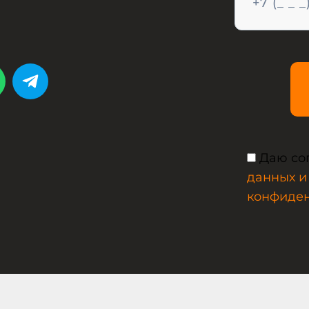
Даю со
данных и
конфиде