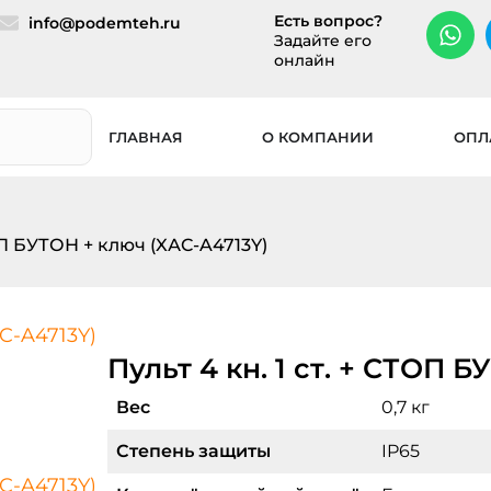
Есть вопрос?
info@podemteh.ru
Задайте его
онлайн
ГЛАВНАЯ
О КОМПАНИИ
ОПЛ
ТОП БУТОН + ключ (XАC-A4713Y)
Пульт 4 кн. 1 ст. + СТОП 
Вес
0,7 кг
Степень защиты
IP65