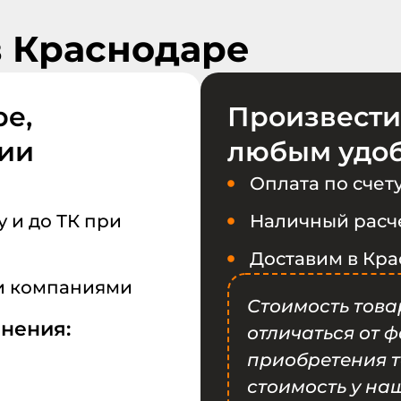
в Краснодаре
е,
Произвести
сии
любым удо
Оплата по счет
 и до ТК при
Наличный расче
Доставим в Кра
и компаниями
Стоимость това
анения:
отличаться от 
приобретения т
стоимость у на