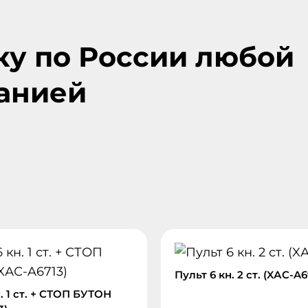
ку по России любой
анией
Пульт 6 кн. 2 ст. (XАC-A6
. 1 ст. + СТОП БУТОН