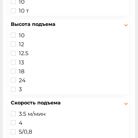
10
10 т
12.5
Высота подъема
16 т
10
1т
12
2
12.5
2 т
13
20 т
18
2т
24
3 т
3
3,2 т
30
3.2
Скорость подъема
6
3.2 т
3.5 м/мин
6.3
5
4
7
5 т
5/0,8
9
8