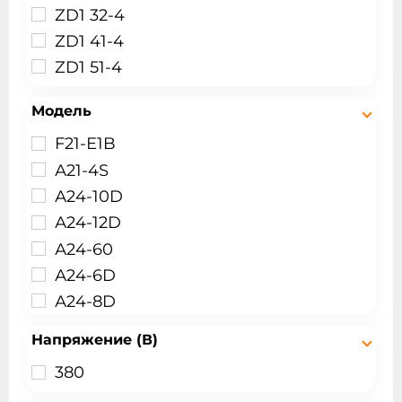
ZD1 32-4
Таль производство Китай
ZD1 41-4
Таль производство Россия
ZD1 51-4
Тельферы электрические
Холостые каретки
Модель
F21-Е1B
А21-4S
А24-10D
А24-12D
А24-60
А24-6D
А24-8D
А25-10D
Напряжение (В)
А25-8D
380