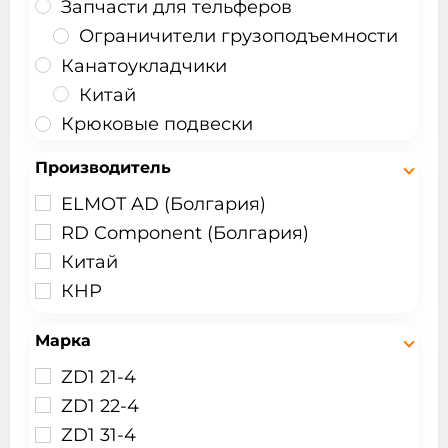
Запчасти для тельферов
Ограничители грузоподъемности
Канатоукладчики
Китай
Крюковые подвески
Подвесные пульты
Производитель
Приводная тележка
ELMOT AD (Болгария)
Радиоуправление
RD Component (Болгария)
Редукторы подъема
Китай
Болгария
КНР
Китай
Тали ручные
Марка
Шестеренные
ZD1 21-4
Тельферы
ZD1 22-4
Kranfer
ZD1 31-4
Таль производство Болгария