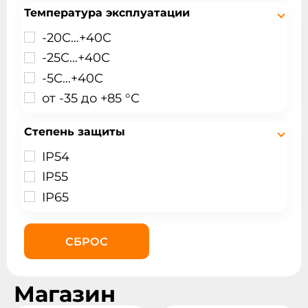
Температура эксплуатации
-20С…+40С
-25С…+40С
-5С…+40С
от -35 до +85 °С
Степень защиты
IP54
IP55
IP65
СБРОС
Магазин